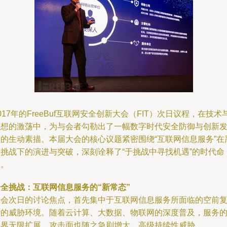
017年的FreeBuf互联网安全创新大会（FIT）次日议程，在技术
思想的激荡中，为与会者勾勒出了一幅数字时代安全防御与创新
展的生动素描。本届大会的核心议题紧密围绕“互联网信息服务”在
峻挑战下的演进与突破，深刻诠释了“于挑战中寻找机遇”的时代命
题。
安全挑战：互联网信息服务的“新常态”
大会次日的讨论焦点，首先集中于互联网信息服务所面临的空前
杂的威胁环境。随着云计算、大数据、物联网的深度普及，服务
边界无限扩展，攻击面也随之急剧增大。高级持续性威胁