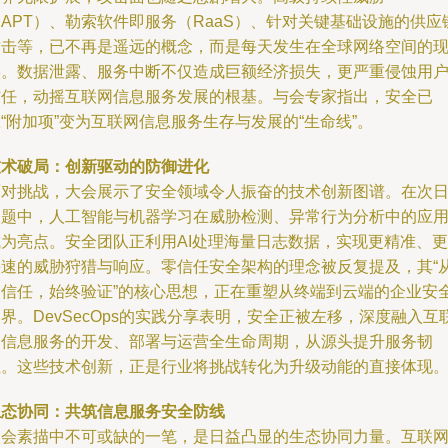
APT）、勒索软件即服务（RaaS）、针对关键基础设施的供应
攻击等，已不再是遥远的概念，而是每天发生在全球网络空间的
实。数据泄露、服务中断不仅造成巨额经济损失，更严重侵蚀用
信任，动摇互联网信息服务发展的根基。与会专家指出，安全已
“附加项”变为互联网信息服务生存与发展的“生命线”。
技术破局：创新驱动的防御进化
面对挑战，大会展示了安全领域令人振奋的技术创新图谱。在次
议题中，人工智能与机器学习在威胁检测、异常行为分析中的应
成为亮点。安全团队正利用AI处理海量日志数据，实现更精准、更
快速的威胁狩猎与响应。零信任安全架构的理念被反复提及，其“
不信任，始终验证”的核心思想，正在重塑从终端到云端的企业安
界。DevSecOps的实践分享表明，安全正被左移，深度融入互
网信息服务的开发、部署与运营全生命周期，从源头提升服务韧
性。这些技术创新，正是行业将挑战转化为升级动能的直接体现
生态协同：共筑信息服务安全防线
大会素描中不可或缺的一笔，是日益凸显的生态协同力量。互联