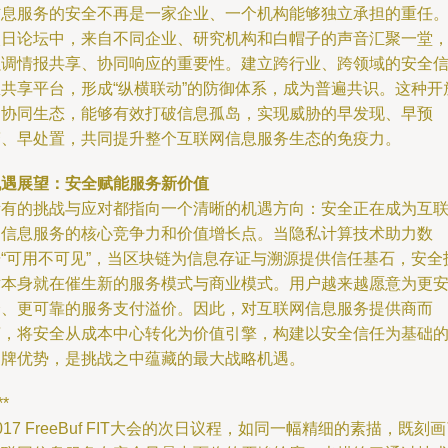
信息服务的安全不再是一家企业、一个机构能够独立承担的重任
次日论坛中，来自不同企业、研究机构和白帽子的声音汇聚一堂
强调情报共享、协同响应的重要性。建立跨行业、跨领域的安全
息共享平台，形成“纵横联动”的防御体系，成为普遍共识。这种开
的协同生态，能够有效打破信息孤岛，实现威胁的早发现、早预
警、早处置，共同提升整个互联网信息服务生态的免疫力。
机遇展望：安全赋能服务新价值
所有的挑战与应对都指向一个清晰的机遇方向：安全正在成为互
网信息服务的核心竞争力和价值增长点。当隐私计算技术助力数
据“可用不可见”，当区块链为信息存证与溯源提供信任基石，安全
术本身就在催生新的服务模式与商业模式。用户越来越愿意为更
全、更可靠的服务支付溢价。因此，对互联网信息服务提供商而
言，将安全从成本中心转化为价值引擎，构建以安全信任为基础
品牌优势，是挑战之中蕴藏的最大战略机遇。
**
017 FreeBuf FIT大会的次日议程，如同一幅精细的素描，既刻